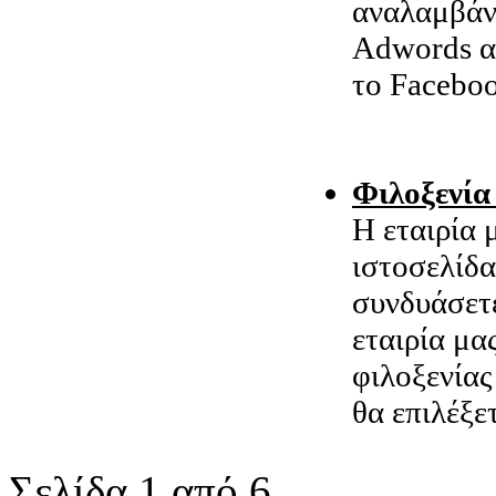
αναλαμβάνε
Adwords αλ
το Faceboo
Φιλοξενία
Η εταιρία 
ιστοσελίδα
συνδυάσετε
εταιρία μα
φιλοξενία
θα επιλέξε
Σελίδα 1 από 6