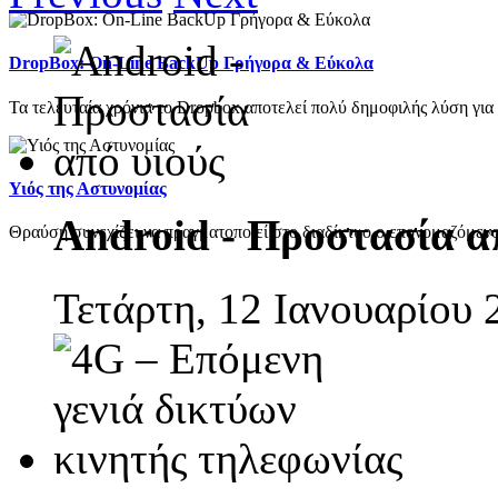
DropBox: On-Line BackUp Γρήγορα & Εύκολα
Τα τελευταία χρόνια το Dropbox αποτελεί πολύ δημοφιλής λύση για 
Υιός της Αστυνομίας
Android - Προστασία α
Θραύση συνεχίζει να πραγματοποιεί στο διαδίκτυο ο επονομαζόμενος
Τετάρτη, 12 Ιανουαρίου 