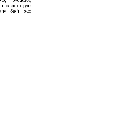
ός ονόματος
 απαραίτητη για
την δική σας