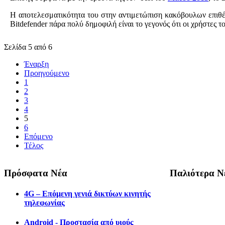
Η αποτελεσματικότητα του στην αντιμετώπιση κακόβουλων επιθέσ
Bitdefender πάρα πολύ δημοφιλή είναι το γεγονός ότι οι χρήστες 
Σελίδα 5 από 6
Έναρξη
Προηγούμενο
1
2
3
4
5
6
Επόμενο
Τέλος
Πρόσφατα Νέα
Παλιότερα Ν
4G – Επόμενη γενιά δικτύων κινητής
τηλεφωνίας
Android - Προστασία από υιούς