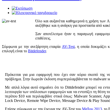
Όλο και αυξανέται καθημερινά η χρήση των A
αυξήθηκε και η ανάγκη για προστασία από κακ
Σαν αποτέλεσμα ήταν η παραγωγή εφαρμογ
επιθέσεις.
Σύμφωνα με την ανεξάρτητη εταιρία
AV-Test
, η οποία δοκιμάζει 
επιλογή είναι το
Bitdefender
.
Πρόκειται για μια εφαρμογή που έχει σαν κύριο σκοπό της ν
πρόβλημα. Στην δωρεάν έκδοση συμπεριλαμβάνεται το malware scan
Με απλά λόγια αυτό σημαίνει ότι το Dittdefender μπορεί να εντ
λειτουργία των υπόλοιπων εφαρμογών και να εντοπίζει τη θέση τ
περίπου $10 και περιλαμβάνε στικά όπως: Malware Scanner, Appli
Lock Device, Remote Wipe Device, Message Device & Play Soun
Επίσης σύμφωνα με την έρευνα της AV-Test του
ΜαΊου 2013
, το