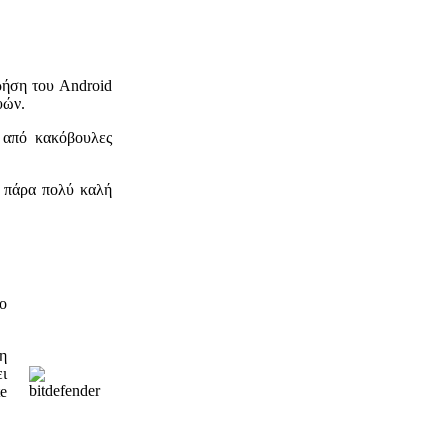
ρήση του Android
υών.
s από κακόβουλες
ια πάρα πολύ καλή
ο
η
ι
te