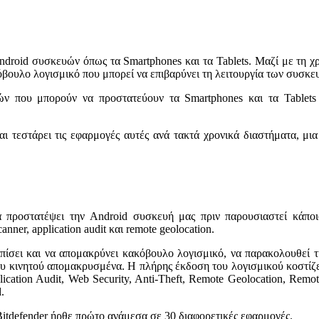
ndroid συσκευών όπως τα Smartphones και τα Tablets. Μαζί με τη χ
όβουλο λογισμικό που μπορεί να επιβαρύνει τη λειτουργία των συσκε
ών που μπορούν να προστατεύουν τα
Smartphones και τα Tablet
και τεστάρει τις εφαρμογές αυτές ανά τακτά χρονικά διαστήματα, μ
α προστατέψει την Android συσκευή μας πριν παρουσιαστεί κάποι
ner, application audit και remote geolocation.
οπίσει και να απομακρύνει κακόβουλο λογισμικό, να παρακολουθεί τ
ου κινητού απομακρυσμένα. Η πλήρης έκδοση του λογισμικού κοστίζε
cation Audit, Web Security, Anti‐Theft, Remote Geolocation, Remo
d.
 Bitdefender ήρθε πρώτο ανάμεσα σε 30 διαφορετικές εφαρμογές.