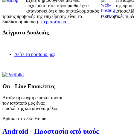
Έχετε δημιουργήσει μια νέα
Η εταιρία
επιχείρηση τότε σίγουρα θα έχετε
της προσω
κατανοήσει ότι ο πιο αποτελεσματικός
ιστοσελίδ
τρόπος προβολής της επιχείρησης είναι το
οικονομικές τιμέ
διαδίκτυο(internet).
Περισσότερα...
Δείγματα Δουλειάς
Δείτε το portfolio μας
On - Line Επισκέπτες
Αυτήν τη στιγμή επισκέπτονται
τον ιστότοπό μας ένας
επισκέπτης και κανένα μέλος
Βρίσκεστε εδώ:
Home
Android - Προστασία από υιούς