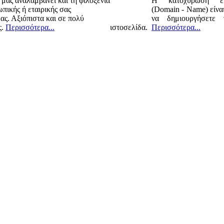
 μας αναλαμβάνει και τη φιλοξενία
Η κατοχύρωση εν
πικής ή εταιρικής σας
(Domain - Name) είναι
ας. Αξιόπιστα και σε πολύ
να δημιουργήσετε 
ς.
Περισσότερα...
ιστοσελίδα.
Περισσότερα...