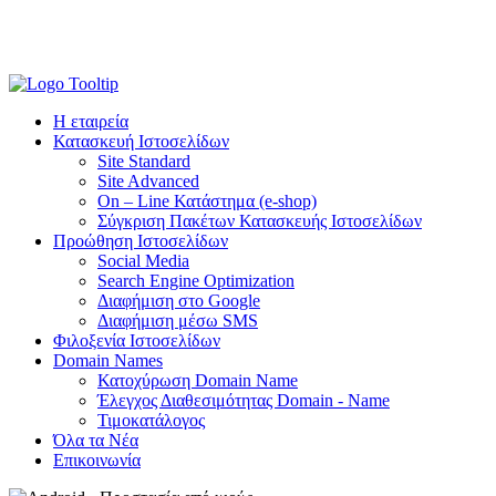
Η εταιρεία
Κατασκευή Ιστοσελίδων
Site Standard
Site Advanced
On – Line Κατάστημα (e-shop)
Σύγκριση Πακέτων Κατασκευής Ιστοσελίδων
Προώθηση Ιστοσελίδων
Social Media
Search Engine Optimization
Διαφήμιση στο Google
Διαφήμιση μέσω SMS
Φιλοξενία Ιστοσελίδων
Domain Names
Κατοχύρωση Domain Name
Έλεγχος Διαθεσιμότητας Domain - Name
Τιμοκατάλογος
Όλα τα Νέα
Επικοινωνία