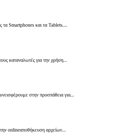
α Smartphones και τα Tablets....
ους καταναλωτές για την χρήση...
υνεισφέρουμε στην προσπάθεια για...
την onlineαποθήκευση αρχείων...