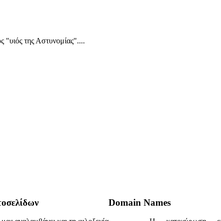
 "υιός της Αστυνομίας"....
τοσελίδων
Domain Names