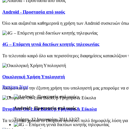
Android - Προστασία από υιούς
Όλο και αυξανέται καθημερινά η χρήση των Android συσκευών όπως τ
4G – Επόμενη γενιά δικτύων κινητής τηλεφωνίας
Το τελευταίο καιρό όλο και περισσότερες διαφημίσεις κατακλύζουν τ
Οικολογική Χρήση Υπολογιστή
Previous
Next
Ακόμα και με την έξυπνη χρήση του υπολογιστή μας μπορούμε να σ
Android - Προστασία από υιούς
DropBox: On-Line BackUp Γρήγορα & Εύκολα
Τετάρτη, 12 Ιανουαρίου 2011 13:27
Τα τελευταία χρόνια το Dropbox αποτελεί πολύ δημοφιλής λύση για 