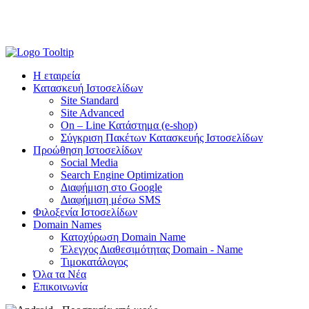
Η εταιρεία
Κατασκευή Ιστοσελίδων
Site Standard
Site Advanced
On – Line Κατάστημα (e-shop)
Σύγκριση Πακέτων Κατασκευής Ιστοσελίδων
Προώθηση Ιστοσελίδων
Social Media
Search Engine Optimization
Διαφήμιση στο Google
Διαφήμιση μέσω SMS
Φιλοξενία Ιστοσελίδων
Domain Names
Κατοχύρωση Domain Name
Έλεγχος Διαθεσιμότητας Domain - Name
Τιμοκατάλογος
Όλα τα Νέα
Επικοινωνία