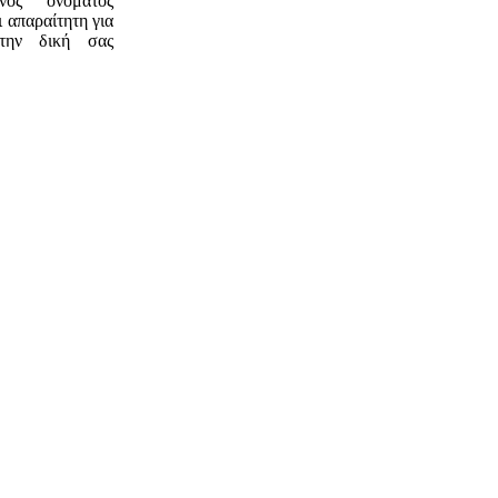
ός ονόματος
 απαραίτητη για
την δική σας