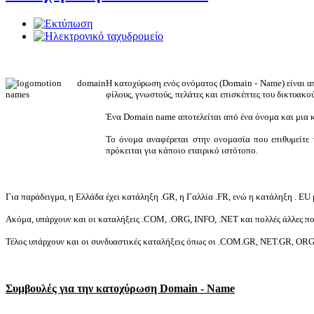
Η κατοχύρωση ενός ονόματος (Domain - Name) είναι απ
φίλους, γνωστούς, πελάτες και επισκέπτες του δικτυακο
Ένα Domain name αποτελείται από ένα όνομα και μια 
Το όνομα αναφέρεται στην ονομασία που επιθυμείτε 
πρόκειται για κάποιο εταιρικό ιστότοπο.
Για παράδειγμα, η Ελλάδα έχει κατάληξη .GR, η Γαλλία .FR, ενώ η κατάληξη . EU
Ακόμα, υπάρχουν και οι καταλήξεις .COM, .ORG, INFO, .NET και πολλές άλλες που
Τέλος υπάρχουν και οι συνδυαστικές καταλήξεις όπως οι .COM.GR, NET.GR, ORG
Συμβουλές για την κατοχύρωση Domain - Name