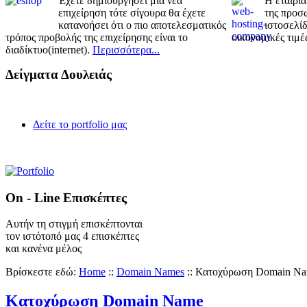
Έχετε δημιουργήσει μια νέα
Η εταιρία
επιχείρηση τότε σίγουρα θα έχετε
της προσω
κατανοήσει ότι ο πιο αποτελεσματικός
ιστοσελίδ
τρόπος προβολής της επιχείρησης είναι το
οικονομικές τιμέ
διαδίκτυο(internet).
Περισσότερα...
Δείγματα Δουλειάς
Δείτε το portfolio μας
On - Line Επισκέπτες
Αυτήν τη στιγμή επισκέπτονται
τον ιστότοπό μας 4 επισκέπτες
και κανένα μέλος
Βρίσκεστε εδώ:
Home
::
Domain Names
::
Κατοχύρωση Domain N
Κατοχύρωση Domain Name