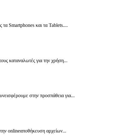
α Smartphones και τα Tablets....
ους καταναλωτές για την χρήση...
υνεισφέρουμε στην προσπάθεια για...
την onlineαποθήκευση αρχείων...