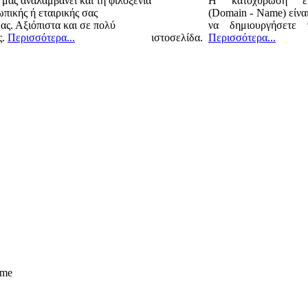
 μας αναλαμβάνει και τη φιλοξενία
Η κατοχύρωση εν
πικής ή εταιρικής σας
(Domain - Name) είναι
ας. Αξιόπιστα και σε πολύ
να δημιουργήσετε 
ς.
Περισσότερα...
ιστοσελίδα.
Περισσότερα...
ame