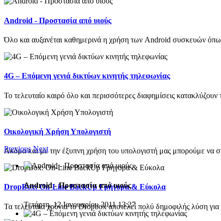
Android - Προστασία από υιούς
Όλο και αυξανέται καθημερινά η χρήση των Android συσκευών όπως τ
4G – Επόμενη γενιά δικτύων κινητής τηλεφωνίας
Το τελευταίο καιρό όλο και περισσότερες διαφημίσεις κατακλύζουν τ
Οικολογική Χρήση Υπολογιστή
Previous
Next
Ακόμα και με την έξυπνη χρήση του υπολογιστή μας μπορούμε να σ
Android - Προστασία από υιούς
DropBox: On-Line BackUp Γρήγορα & Εύκολα
Τετάρτη, 12 Ιανουαρίου 2011 13:27
Τα τελευταία χρόνια το Dropbox αποτελεί πολύ δημοφιλής λύση για 