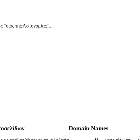
 "υιός της Αστυνομίας"....
τοσελίδων
Domain Names