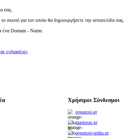
δα σας.
το σκοπό για τον οποίο θα δημιουργήσετε την ιστοσελίδα σας.
α ένα Domain - Name.
ας ενδιαφέρει
έα
Χρήσιμοι Σϋνδεσμοι
organosi.gr
mastoras.gr
organosi-spitia.gr